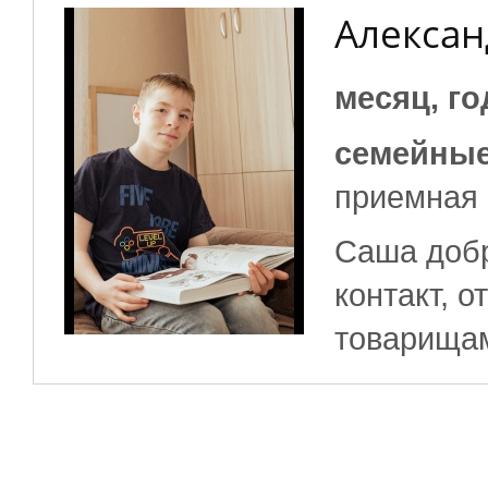
Алексан
месяц, г
семейные
приемная
Саша добр
контакт, о
товарищам