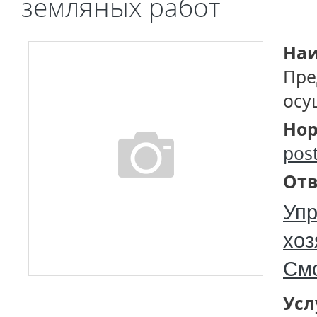
земляных работ
Наи
Пре
осу
Нор
pos
Отв
Упр
хоз
См
Усл