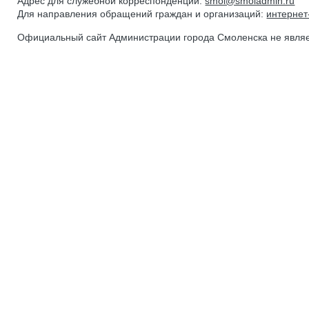
Адрес для служебной корреспонденции:
smol@smoladmin.ru
Для направления обращений граждан и организаций:
интерне
Официальный сайт Администрации города Смоленска не явля