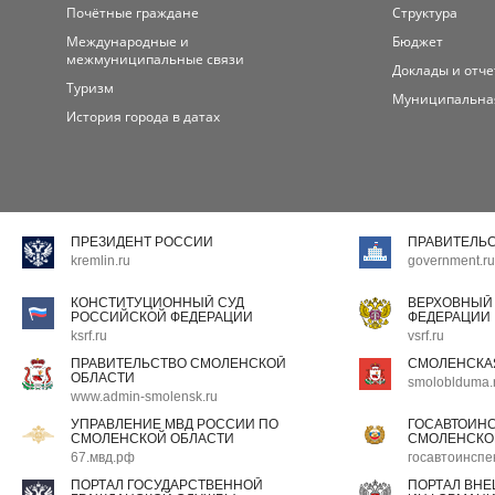
Почётные граждане
Структура
Международные и
Бюджет
межмуниципальные связи
Доклады и отч
Туризм
Муниципальна
История города в датах
ПРЕЗИДЕНТ РОССИИ
ПРАВИТЕЛЬ
kremlin.ru
government.ru
КОНСТИТУЦИОННЫЙ СУД
ВЕРХОВНЫЙ
РОССИЙСКОЙ ФЕДЕРАЦИИ
ФЕДЕРАЦИИ
ksrf.ru
vsrf.ru
ПРАВИТЕЛЬСТВО СМОЛЕНСКОЙ
СМОЛЕНСКА
ОБЛАСТИ
smoloblduma.
www.admin-smolensk.ru
УПРАВЛЕНИЕ МВД РОССИИ ПО
ГОСАВТОИН
СМОЛЕНСКОЙ ОБЛАСТИ
СМОЛЕНСКО
67.мвд.рф
госавтоинспе
ПОРТАЛ ГОСУДАРСТВЕННОЙ
ПОРТАЛ ВН