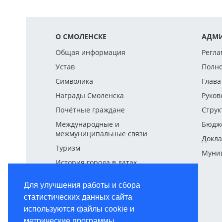
О СМОЛЕНСКЕ
АДМИ
Общая информация
Регла
Устав
Полн
Символика
Глава
Награды Смоленска
Руков
Почётные граждане
Струк
Международные и
Бюдж
межмуниципальные связи
Докла
Туризм
Муниц
История города в датах
Для улучшения работы и сбора
статистических данных сайта
используются файлы cookie и
метрические программы