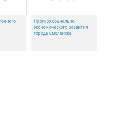
точного
Прогноз социально-
экономического развития
города Смоленска