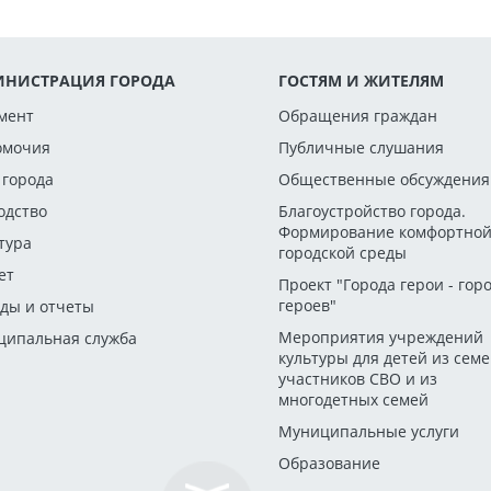
НИСТРАЦИЯ ГОРОДА
ГОСТЯМ И ЖИТЕЛЯМ
мент
Обращения граждан
омочия
Публичные слушания
 города
Общественные обсуждения
одство
Благоустройство города.
Формирование комфортно
тура
городской среды
ет
Проект "Города герои - гор
героев"
ды и отчеты
Мероприятия учреждений
ипальная служба
культуры для детей из сем
участников СВО и из
многодетных семей
Муниципальные услуги
Образование