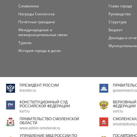
Символика
Глава города
Награды Смоленска
Руководство
Почётные граждане
Структура
Международные и
Бюджет
межмуниципальные связи
Доклады и отч
Туризм
Муниципальна
История города в датах
ПРЕЗИДЕНТ РОССИИ
ПРАВИТЕЛЬ
kremlin.ru
government.ru
КОНСТИТУЦИОННЫЙ СУД
ВЕРХОВНЫЙ
РОССИЙСКОЙ ФЕДЕРАЦИИ
ФЕДЕРАЦИИ
ksrf.ru
vsrf.ru
ПРАВИТЕЛЬСТВО СМОЛЕНСКОЙ
СМОЛЕНСКА
ОБЛАСТИ
smoloblduma.
www.admin-smolensk.ru
УПРАВЛЕНИЕ МВД РОССИИ ПО
ГОСАВТОИН