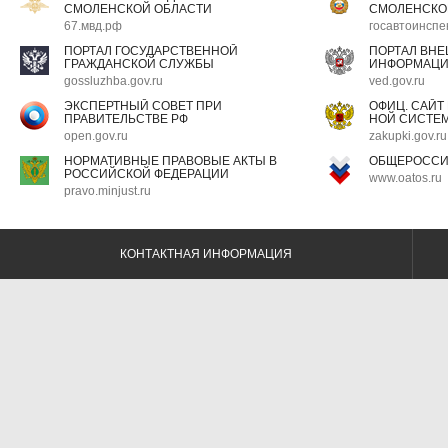
СМОЛЕНСКОЙ ОБЛАСТИ
СМОЛЕНСКО
67.мвд.рф
госавтоинспе
ПОРТАЛ ГОСУДАРСТВЕННОЙ
ПОРТАЛ ВН
ГРАЖДАНСКОЙ СЛУЖБЫ
ИНФОРМАЦ
gossluzhba.gov.ru
ved.gov.ru
ЭКСПЕРТНЫЙ СОВЕТ ПРИ
ОФИЦ. САЙТ
ПРАВИТЕЛЬСТВЕ РФ
НОЙ СИСТЕМ
open.gov.ru
zakupki.gov.ru
НОРМАТИВНЫЕ ПРАВОВЫЕ АКТЫ В
ОБЩЕРОССИ
РОССИЙСКОЙ ФЕДЕРАЦИИ
www.oatos.ru
pravo.minjust.ru
КОНТАКТНАЯ ИНФОРМАЦИЯ