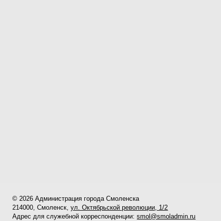
© 2026 Администрация города Смоленска
214000, Смоленск,
ул. Октябрьской революции, 1/2
Адрес для служебной корреспонденции:
smol@smoladmin.ru